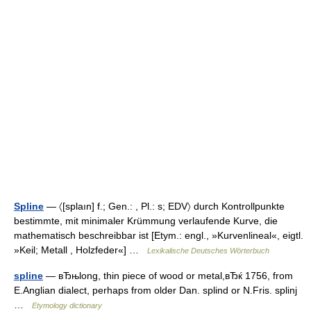
Spline
— 〈[splaın] f.; Gen.: , Pl.: s; EDV〉 durch Kontrollpunkte
bestimmte, mit minimaler Krümmung verlaufende Kurve, die
mathematisch beschreibbar ist [Etym.: engl., »Kurvenlineal«, eigtl.
»Keil; Metall , Holzfeder«] …
Lexikalische Deutsches Wörterbuch
spline
— вЂњlong, thin piece of wood or metal,вЂќ 1756, from
E.Anglian dialect, perhaps from older Dan. splind or N.Fris. splinj
…
Etymology dictionary