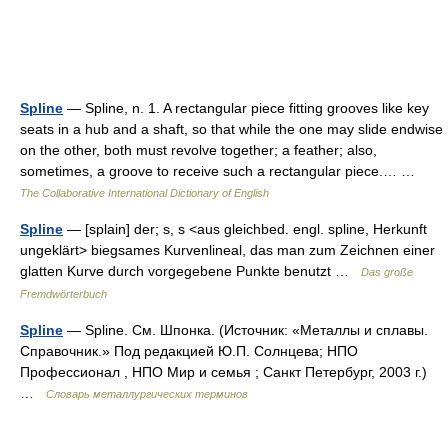
Spline
— Spline, n. 1. A rectangular piece fitting grooves like key
seats in a hub and a shaft, so that while the one may slide endwise
on the other, both must revolve together; a feather; also,
sometimes, a groove to receive such a rectangular piece.… …
The Collaborative International Dictionary of English
Spline
— [splain] der; s, s <aus gleichbed. engl. spline, Herkunft
ungeklärt> biegsames Kurvenlineal, das man zum Zeichnen einer
glatten Kurve durch vorgegebene Punkte benutzt …
Das große
Fremdwörterbuch
Spline
— Spline. См. Шпонка. (Источник: «Металлы и сплавы.
Справочник.» Под редакцией Ю.П. Солнцева; НПО
Профессионал , НПО Мир и семья ; Санкт Петербург, 2003 г.)
…
Словарь металлургических терминов