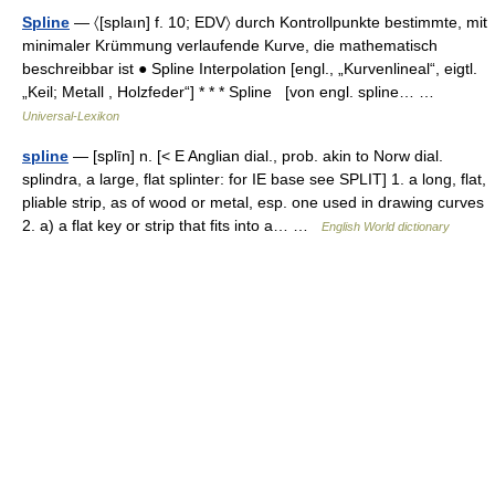
Spline
— 〈[splaın] f. 10; EDV〉 durch Kontrollpunkte bestimmte, mit
minimaler Krümmung verlaufende Kurve, die mathematisch
beschreibbar ist ● Spline Interpolation [engl., „Kurvenlineal“, eigtl.
„Keil; Metall , Holzfeder“] * * * Spline [von engl. spline… …
Universal-Lexikon
spline
— [splīn] n. [< E Anglian dial., prob. akin to Norw dial.
splindra, a large, flat splinter: for IE base see SPLIT] 1. a long, flat,
pliable strip, as of wood or metal, esp. one used in drawing curves
2. a) a flat key or strip that fits into a… …
English World dictionary