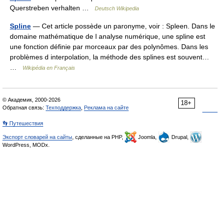
Querstreben verhalten …
Deutsch Wikipedia
Spline
— Cet article possède un paronyme, voir : Spleen. Dans le
domaine mathématique de l analyse numérique, une spline est
une fonction définie par morceaux par des polynômes. Dans les
problèmes d interpolation, la méthode des splines est souvent…
…
Wikipédia en Français
© Академик, 2000-2026
18+
Обратная связь:
Техподдержка
,
Реклама на сайте
👣 Путешествия
Экспорт словарей на сайты
, сделанные на PHP,
Joomla,
Drupal,
WordPress, MODx.