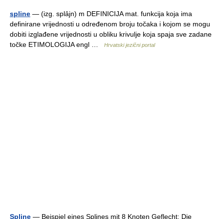
spline
— (izg. splȃjn) m DEFINICIJA mat. funkcija koja ima
definirane vrijednosti u određenom broju točaka i kojom se mogu
dobiti izglađene vrijednosti u obliku krivulje koja spaja sve zadane
točke ETIMOLOGIJA engl …
Hrvatski jezični portal
Spline
— Beispiel eines Splines mit 8 Knoten Geflecht: Die