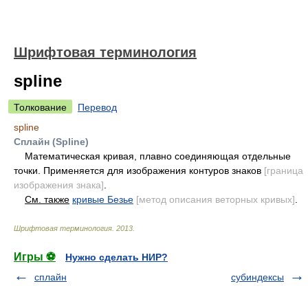
Шрифтовая терминология
spline
Толкование
Перевод
spline
Сплайн (Spline)
Математическая кривая, плавно соединяющая отдельные
точки. Применяется для изображения контуров знаков
[граница
изображения знака]
.
См. также
кривые Безье
[метод описания веторных кривых]
.
Шрифтовая терминология
.
2013
.
Игры ⚽
Нужно сделать НИР?
сплайн
субиндексы